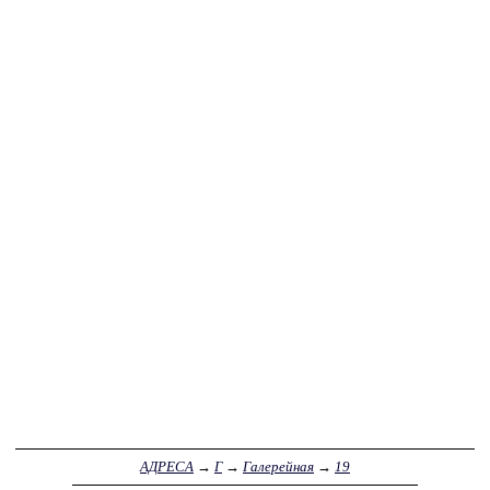
АДРЕСА
→
Г
→
Галерейная
→
19