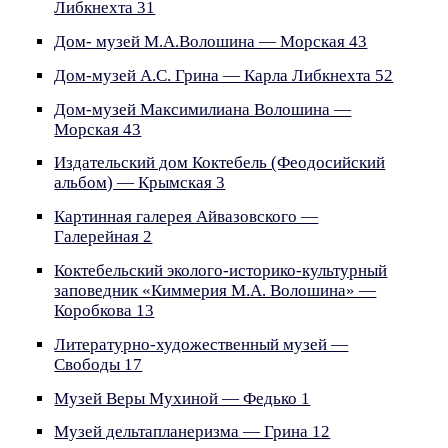
Либкнехта 31
Дом- музей М.А.Волошина — Морская 43
Дом-музей А.С. Грина — Карла Либкнехта 52
Дом-музей Максимилиана Волошина —
Морская 43
Издательский дом Коктебель (Феодосийский
альбом) — Крымская 3
Картинная галерея Айвазовского —
Галерейная 2
Коктебельский эколого-историко-культурный
заповедник «Киммерия М.А. Волошина» —
Коробкова 13
Литературно-художественный музей —
Свободы 17
Музей Веры Мухиной — Федько 1
Музей дельтапланеризма — Грина 12