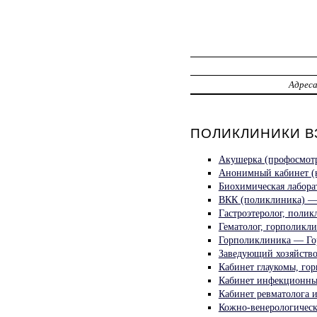
Адрес
ПОЛИКЛИНИКИ В
Акушерка (профосмотр
Анонимный кабинет (к
Биохимическая лабора
ВКК (поликлиника) — 
Гастроэтеролог, полик
Гематолог, горполикл
Горполиклиника — Гор
Заведующий хозяйств
Кабинет глаукомы, го
Кабинет инфекционны
Кабинет ревматолога 
Кожно-венерологическ