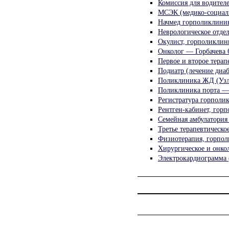
Комиссия для водител
МСЭК (медико-социаль
Начмед горполиклини
Неврологическое отде
Окулист, горполиклин
Онколог — Горбачева 
Первое и второе тера
Подиатр (лечение диаб
Поликлиника ЖД (Узло
Поликлиника порта — 
Регистратура горполи
Рентген-кабинет, гор
Семейная амбулатория
Третье терапевтическо
Физиотерапия, горпол
Хирургическое и онко
Электрокардиограмма 