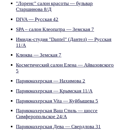
"Лоренс" салон красоты — бульвар
Старшинова 8/Д
DIVA — Русская 42
SPA – салон Клеопатра — Земская 7
Имидж-студия "Dantel" (Дантел) — Русская
11/A
Клюква — Земская 7
Косметический салон Елена — Айвазовского
5
Парикмахерская — Нахимова 2
Парикмахерская — Крымская 11/А
Парикмахерская Vita — Куйбышева 5
Парикмахерская Ваш Стиль — шоссе
Симферопольское 24/А
Парикмахерская Дева — Свердлова 31